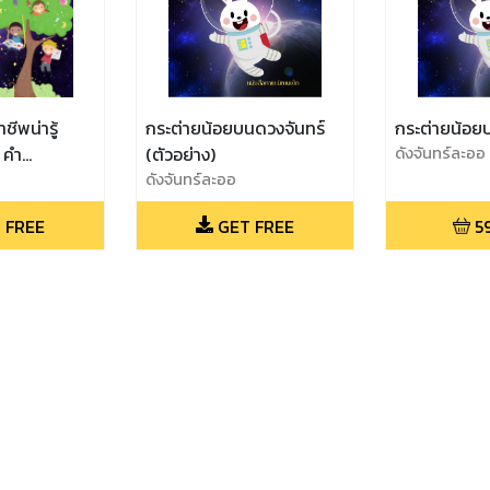
ชีพน่ารู้
กระต่ายน้อยบนดวงจันทร์
กระต่ายน้อย
 คำ
(ตัวอย่าง)
ดังจันทร์ละออ
 words)
ดังจันทร์ละออ
 FREE
GET FREE
5