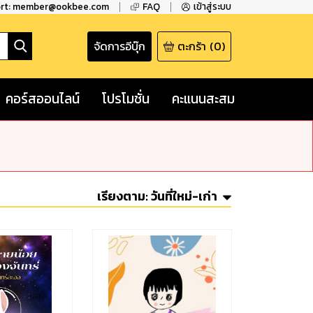
ort: member@ookbee.com
FAQ
เข้าสู่ระบบ
จัดการอีบุ๊ก
ตะกร้า
(
0
)
คอร์สออนไลน์
โปรโมชั่น
คะแนนสะสม
เรียงตาม:
วันที่ใหม่-เก่า