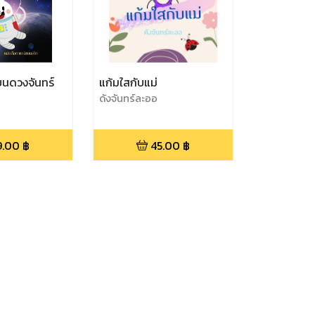
บนดวงจันทร์
แก้มใสกับแม่
ดังจันทร์ละออ
9.00
฿
45.00
฿