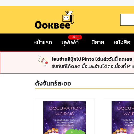
มาใหม่
หน้าแรก
บุฟเฟต์
นิยาย
หนังสือ
โอนย้ายอีบุ๊กไป Pinto ได้แล้ววันนี้ กดเลย
รับทันทีโค้ดลด ซื้อและอ่านได้ต่อเนื่องที่ Pi
ดังจันทร์ละออ