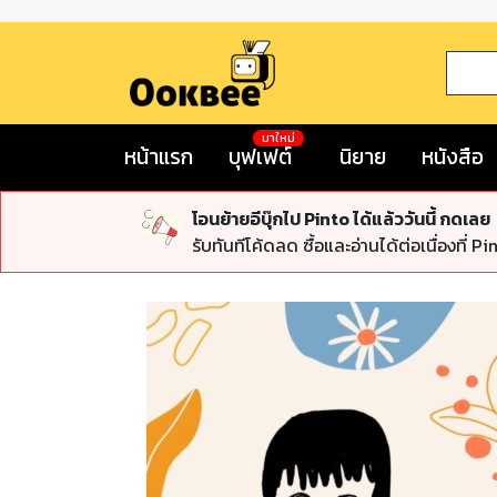
มาใหม่
หน้าแรก
บุฟเฟต์
นิยาย
หนังสือ
โอนย้ายอีบุ๊กไป Pinto ได้แล้ววันนี้ กดเลย
รับทันทีโค้ดลด ซื้อและอ่านได้ต่อเนื่องที่ Pi