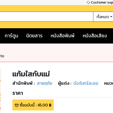
Customer su
ทั้งหมด
การ์ตูน
นิตยสาร
หนังสือพิมพ์
หนังสือเสียง
nto
แก้มใสกับแม่
สำนักพิมพ์
:
สายฤทัย
ผู้แต่ง :
ดังจันทร์ละออ
หมวด
ราคา
ซื้อฉบับนี้
:
45.00
฿