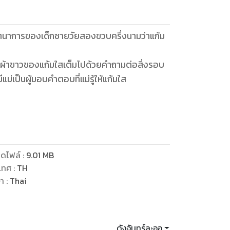
จินตนาการของเด็กชายวัยสองขวบครึ่งนามว่าแก้ม
์ดุจผ้าขาวของแก้มใสเต็มไปด้วยคำถามต่อสิ่งรอบ
ีแม่เป็นผู้มอบคำตอบที่แม่รู้ให้แก้มใส
ดไฟล์
:
9.01
MB
เทศ
:
TH
ษา
:
Thai
ดังจันทร์ละออ