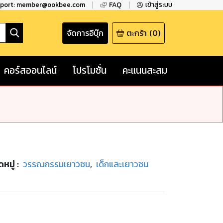
pport: member@ookbee.com
FAQ
เข้าสู่ระบบ
จัดการอีบุ๊ก
ตะกร้า
(
0
)
คอร์สออนไลน์
โปรโมชั่น
คะแนนสะสม
หมู่
:
วรรณกรรมเยาวชน
,
เด็กและเยาวชน