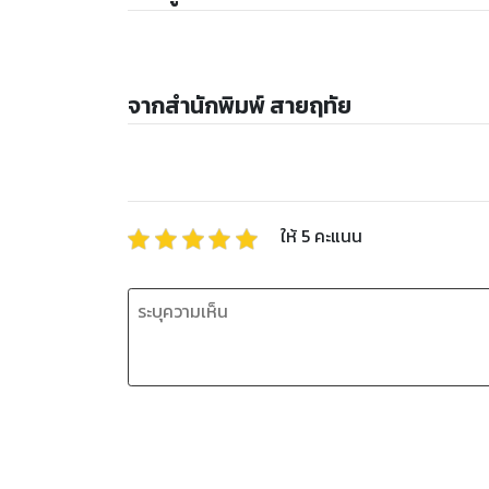
จากสำนักพิมพ์ สายฤทัย
ให้
5
คะแนน