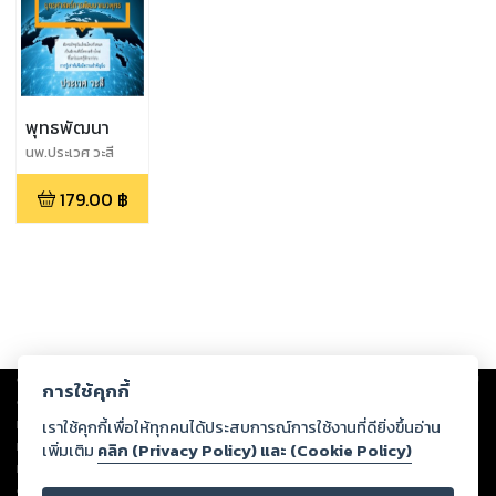
พุทธพัฒนา
นพ.ประเวศ วะสี
179.00
฿
Copyright ©
2026
Storylog Co., Ltd. - สตอรี่ล็อกขอสงวนสิทธิ์ไม่รับผิดชอบ
การใช้คุกกี้
ต่อผลงานหรือเนื้อหาใดที่อัปโหลดผ่านเว็บไซต์และปรากฏว่าละเมิดสิทธิใน
ทรัพย์สินทางปัญญาของบุคคลอื่นหรือขัดต่อกฎหมายและศีลธรรม ดังนั้น ผู้อ่าน
เราใช้คุกกี้เพื่อให้ทุกคนได้ประสบการณ์การใช้งานที่ดียิ่งขึ้นอ่าน
ทุกท่านโปรดใช้วิจารณญาณในการกลั่นกรองด้วยตนเอง และหากท่านพบว่าส่วน
เพิ่มเติม
คลิก (Privacy Policy) และ (Cookie Policy)
หนึ่งส่วนใดขัดต่อกฎหมายและศีลธรรม กรุณาแจ้งมายังบริษัท เพื่อทีมงานจะได้
ดำเนินการในทันที ทั้งนี้ ทางสตอรี่ล็อกขอสงวนลิขสิทธิ์ตามพระราชบัญญัติ