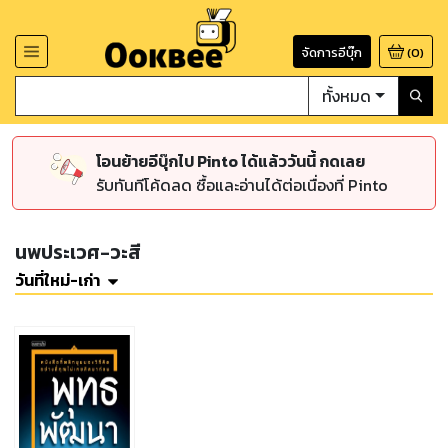
จัดการอีบุ๊ก
(
0
)
ทั้งหมด
โอนย้ายอีบุ๊กไป Pinto ได้แล้ววันนี้ กดเลย
รับทันทีโค้ดลด ซื้อและอ่านได้ต่อเนื่องที่ Pinto
นพประเวศ-วะสี
วันที่ใหม่-เก่า