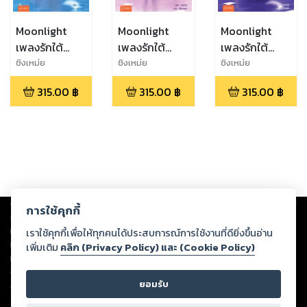
Moonlight
Moonlight
Moonlight
เพลงรักใต้
เพลงรักใต้
เพลงรักใต้
แสงจันทร์ เล่ม
แสงจันทร์ เล่ม 1
แสงจันทร์ เล่ม
ชิงเหม่ย
ชิงเหม่ย
ชิงเหม่ย
4
2
315.00
฿
315.00
฿
315.00
฿
Copyright ©
2026
Storylog Co., Ltd. - สตอรี่ล็อกขอสงวนสิทธิ์ไม่รับผิดชอบ
การใช้คุกกี้
ต่อผลงานหรือเนื้อหาใดที่อัปโหลดผ่านเว็บไซต์และปรากฏว่าละเมิดสิทธิใน
ทรัพย์สินทางปัญญาของบุคคลอื่นหรือขัดต่อกฎหมายและศีลธรรม ดังนั้น ผู้อ่าน
เราใช้คุกกี้เพื่อให้ทุกคนได้ประสบการณ์การใช้งานที่ดียิ่งขึ้นอ่าน
ทุกท่านโปรดใช้วิจารณญาณในการกลั่นกรองด้วยตนเอง และหากท่านพบว่าส่วน
เพิ่มเติม
คลิก (Privacy Policy) และ (Cookie Policy)
หนึ่งส่วนใดขัดต่อกฎหมายและศีลธรรม กรุณาแจ้งมายังบริษัท เพื่อทีมงานจะได้
ดำเนินการในทันที ทั้งนี้ ทางสตอรี่ล็อกขอสงวนลิขสิทธิ์ตามพระราชบัญญัติ
ยอมรับ
ลิขสิทธิ์ พ.ศ. 2537 (ฉบับล่าสุด)