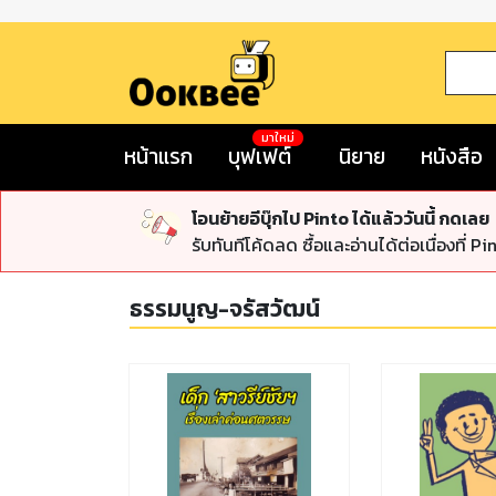
มาใหม่
หน้าแรก
บุฟเฟต์
นิยาย
หนังสือ
โอนย้ายอีบุ๊กไป Pinto ได้แล้ววันนี้ กดเลย
รับทันทีโค้ดลด ซื้อและอ่านได้ต่อเนื่องที่ Pi
ธรรมนูญ-จรัสวัฒน์