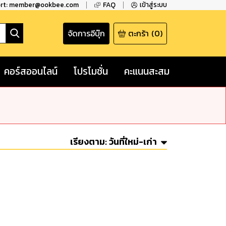
ort: member@ookbee.com
FAQ
เข้าสู่ระบบ
จัดการอีบุ๊ก
ตะกร้า
(
0
)
คอร์สออนไลน์
โปรโมชั่น
คะแนนสะสม
เรียงตาม:
วันที่ใหม่-เก่า