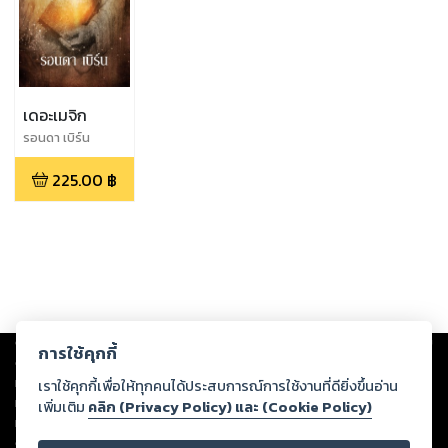
เดอะเมจิก
รอนดา เบิร์น
225.00
฿
Copyright ©
2026
Storylog Co., Ltd. - สตอรี่ล็อกขอสงวนสิทธิ์ไม่รับผิดชอบ
การใช้คุกกี้
ต่อผลงานหรือเนื้อหาใดที่อัปโหลดผ่านเว็บไซต์และปรากฏว่าละเมิดสิทธิใน
ทรัพย์สินทางปัญญาของบุคคลอื่นหรือขัดต่อกฎหมายและศีลธรรม ดังนั้น ผู้อ่าน
เราใช้คุกกี้เพื่อให้ทุกคนได้ประสบการณ์การใช้งานที่ดียิ่งขึ้นอ่าน
ทุกท่านโปรดใช้วิจารณญาณในการกลั่นกรองด้วยตนเอง และหากท่านพบว่าส่วน
เพิ่มเติม
คลิก (Privacy Policy) และ (Cookie Policy)
หนึ่งส่วนใดขัดต่อกฎหมายและศีลธรรม กรุณาแจ้งมายังบริษัท เพื่อทีมงานจะได้
ดำเนินการในทันที ทั้งนี้ ทางสตอรี่ล็อกขอสงวนลิขสิทธิ์ตามพระราชบัญญัติ