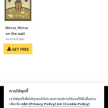
Mirror, Mirror
on the wall
ชนากานต์ พุฒ
ลา,สิรภัทร ผ่อง
GET FREE
สุภาพ
Copyright ©
2026
Storylog Co., Ltd. - สตอรี่ล็อกขอสงวนสิทธิ์ไม่รับผิดชอบ
การใช้คุกกี้
ต่อผลงานหรือเนื้อหาใดที่อัปโหลดผ่านเว็บไซต์และปรากฏว่าละเมิดสิทธิใน
ทรัพย์สินทางปัญญาของบุคคลอื่นหรือขัดต่อกฎหมายและศีลธรรม ดังนั้น ผู้อ่าน
เราใช้คุกกี้เพื่อให้ทุกคนได้ประสบการณ์การใช้งานที่ดียิ่งขึ้นอ่าน
ทุกท่านโปรดใช้วิจารณญาณในการกลั่นกรองด้วยตนเอง และหากท่านพบว่าส่วน
เพิ่มเติม
คลิก (Privacy Policy) และ (Cookie Policy)
หนึ่งส่วนใดขัดต่อกฎหมายและศีลธรรม กรุณาแจ้งมายังบริษัท เพื่อทีมงานจะได้