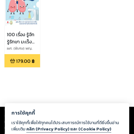
100 เรื่อง รู้จัก
รู้รักษา มะเร็ง
ปอด
ผศ. (พิเศษ) พญ.
ชนม์นิภา นันท
179.00
฿
วิทยา,ศ.นพ.ชวลิต
เลิศบุษยานุกูล
Copyright ©
2026
Storylog Co., Ltd. - สตอรี่ล็อกขอสงวนสิทธิ์ไม่รับผิดชอบ
การใช้คุกกี้
ต่อผลงานหรือเนื้อหาใดที่อัปโหลดผ่านเว็บไซต์และปรากฏว่าละเมิดสิทธิใน
ทรัพย์สินทางปัญญาของบุคคลอื่นหรือขัดต่อกฎหมายและศีลธรรม ดังนั้น ผู้อ่าน
เราใช้คุกกี้เพื่อให้ทุกคนได้ประสบการณ์การใช้งานที่ดียิ่งขึ้นอ่าน
ทุกท่านโปรดใช้วิจารณญาณในการกลั่นกรองด้วยตนเอง และหากท่านพบว่าส่วน
เพิ่มเติม
คลิก (Privacy Policy) และ (Cookie Policy)
หนึ่งส่วนใดขัดต่อกฎหมายและศีลธรรม กรุณาแจ้งมายังบริษัท เพื่อทีมงานจะได้