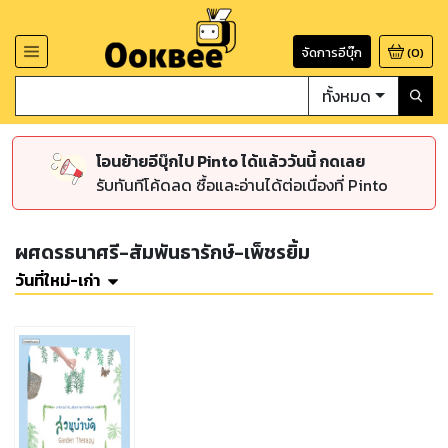
จัดการอีบุ๊ก
(
0
)
ทั้งหมด
โอนย้ายอีบุ๊กไป Pinto ได้แล้ววันนี้ กดเลย
รับทันทีโค้ดลด ซื้อและอ่านได้ต่อเนื่องที่ Pinto
ผศดรธนาศรี-สัมพันธารักษ์-เพ็ชรยิ้ม
วันที่ใหม่-เก่า