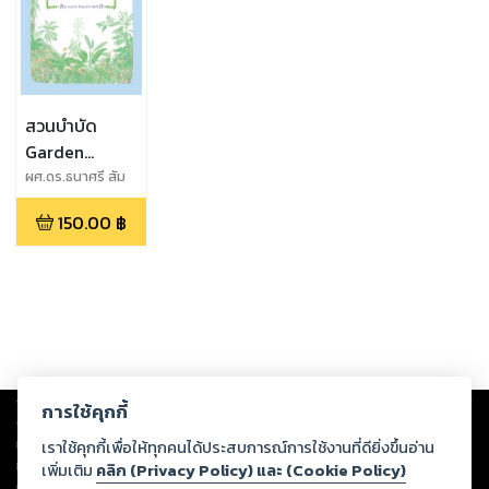
สวนบำบัด
Garden
Therapy
ผศ.ดร.ธนาศรี สัม
พันธารักษ์ เพ็ชรยิ้ม
150.00
฿
Copyright ©
2026
Storylog Co., Ltd. - สตอรี่ล็อกขอสงวนสิทธิ์ไม่รับผิดชอบ
การใช้คุกกี้
ต่อผลงานหรือเนื้อหาใดที่อัปโหลดผ่านเว็บไซต์และปรากฏว่าละเมิดสิทธิใน
ทรัพย์สินทางปัญญาของบุคคลอื่นหรือขัดต่อกฎหมายและศีลธรรม ดังนั้น ผู้อ่าน
เราใช้คุกกี้เพื่อให้ทุกคนได้ประสบการณ์การใช้งานที่ดียิ่งขึ้นอ่าน
ทุกท่านโปรดใช้วิจารณญาณในการกลั่นกรองด้วยตนเอง และหากท่านพบว่าส่วน
เพิ่มเติม
คลิก (Privacy Policy) และ (Cookie Policy)
หนึ่งส่วนใดขัดต่อกฎหมายและศีลธรรม กรุณาแจ้งมายังบริษัท เพื่อทีมงานจะได้