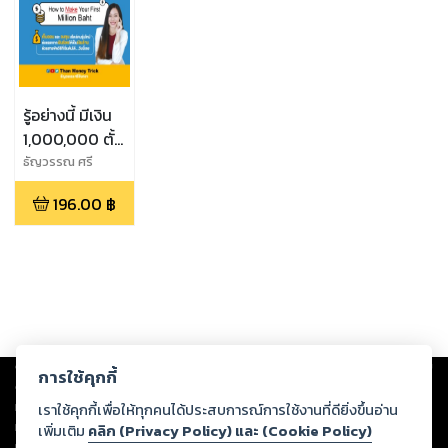
รู้อย่างนี้ มีเงิน
1,000,000 ตั้ง
นานแล้ว พิมพ์
ธัญวรรณ ศรี
จันทรา
ครั้งที่ 3
196.00
฿
Copyright ©
2026
Storylog Co., Ltd. - สตอรี่ล็อกขอสงวนสิทธิ์ไม่รับผิดชอบ
การใช้คุกกี้
ต่อผลงานหรือเนื้อหาใดที่อัปโหลดผ่านเว็บไซต์และปรากฏว่าละเมิดสิทธิใน
ทรัพย์สินทางปัญญาของบุคคลอื่นหรือขัดต่อกฎหมายและศีลธรรม ดังนั้น ผู้อ่าน
เราใช้คุกกี้เพื่อให้ทุกคนได้ประสบการณ์การใช้งานที่ดียิ่งขึ้นอ่าน
ทุกท่านโปรดใช้วิจารณญาณในการกลั่นกรองด้วยตนเอง และหากท่านพบว่าส่วน
เพิ่มเติม
คลิก (Privacy Policy) และ (Cookie Policy)
หนึ่งส่วนใดขัดต่อกฎหมายและศีลธรรม กรุณาแจ้งมายังบริษัท เพื่อทีมงานจะได้