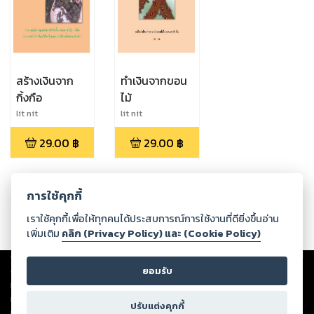
สร้างเงินจาก
ทำเงินจากขอน
กิ้งกือ
ไม้
lit nit
lit nit
29.00
฿
29.00
฿
การใช้คุกกี้
เราใช้คุกกี้เพื่อให้ทุกคนได้ประสบการณ์การใช้งานที่ดียิ่งขึ้นอ่าน
เพิ่มเติม
คลิก (Privacy Policy) และ (Cookie Policy)
Copyright ©
2026
Storylog Co., Ltd. - สตอรี่ล็อกขอสงวนสิทธิ์ไม่รับผิดชอบ
ต่อผลงานหรือเนื้อหาใดที่อัปโหลดผ่านเว็บไซต์และปรากฏว่าละเมิดสิทธิใน
ยอมรับ
ทรัพย์สินทางปัญญาของบุคคลอื่นหรือขัดต่อกฎหมายและศีลธรรม ดังนั้น ผู้อ่าน
ทุกท่านโปรดใช้วิจารณญาณในการกลั่นกรองด้วยตนเอง และหากท่านพบว่าส่วน
ปรับแต่งคุกกี้
หนึ่งส่วนใดขัดต่อกฎหมายและศีลธรรม กรุณาแจ้งมายังบริษัท เพื่อทีมงานจะได้