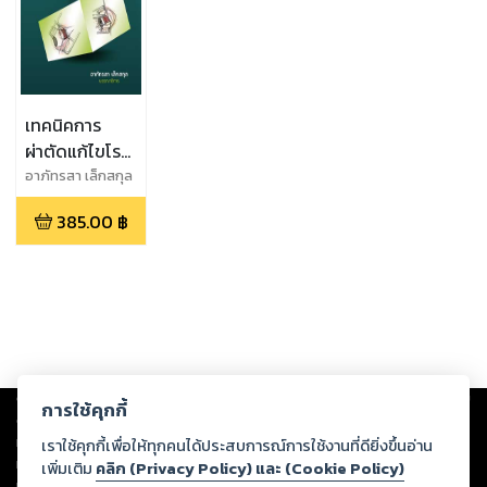
เทคนิคการ
ผ่าตัดแก้ไขโรค
ตาเหล่
อาภัทรสา เล็กสกุล
(Surgical
385.00
฿
Techniques in
Strabismus)
Copyright ©
2026
Storylog Co., Ltd. - สตอรี่ล็อกขอสงวนสิทธิ์ไม่รับผิดชอบ
การใช้คุกกี้
ต่อผลงานหรือเนื้อหาใดที่อัปโหลดผ่านเว็บไซต์และปรากฏว่าละเมิดสิทธิใน
ทรัพย์สินทางปัญญาของบุคคลอื่นหรือขัดต่อกฎหมายและศีลธรรม ดังนั้น ผู้อ่าน
เราใช้คุกกี้เพื่อให้ทุกคนได้ประสบการณ์การใช้งานที่ดียิ่งขึ้นอ่าน
ทุกท่านโปรดใช้วิจารณญาณในการกลั่นกรองด้วยตนเอง และหากท่านพบว่าส่วน
เพิ่มเติม
คลิก (Privacy Policy) และ (Cookie Policy)
หนึ่งส่วนใดขัดต่อกฎหมายและศีลธรรม กรุณาแจ้งมายังบริษัท เพื่อทีมงานจะได้