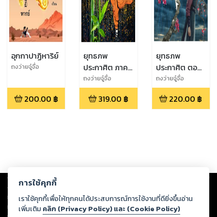
อุกกาปาฏิหาริย์
ยุทธภพ
ยุทธภพ
ประกาศิต ภาค
ประกาศิต ตอน
ถงว่ายจู๋จื่อ
2 : ไผ่งามไหว
กลิ่นดอกเหมย
ถงว่ายจู๋จื่อ
ถงว่ายจู๋จื่อ
คล้อย หิ่งห้อย
โชยกรุ่น ยาม
200.00
฿
319.00
฿
220.00
฿
พร่างพราย
พิรุณร่วง
โปรยปราย
Copyright ©
2026
Storylog Co., Ltd. - สตอรี่ล็อกขอสงวนสิทธิ์ไม่รับผิดชอบ
การใช้คุกกี้
ต่อผลงานหรือเนื้อหาใดที่อัปโหลดผ่านเว็บไซต์และปรากฏว่าละเมิดสิทธิใน
ทรัพย์สินทางปัญญาของบุคคลอื่นหรือขัดต่อกฎหมายและศีลธรรม ดังนั้น ผู้อ่าน
เราใช้คุกกี้เพื่อให้ทุกคนได้ประสบการณ์การใช้งานที่ดียิ่งขึ้นอ่าน
ทุกท่านโปรดใช้วิจารณญาณในการกลั่นกรองด้วยตนเอง และหากท่านพบว่าส่วน
เพิ่มเติม
คลิก (Privacy Policy) และ (Cookie Policy)
หนึ่งส่วนใดขัดต่อกฎหมายและศีลธรรม กรุณาแจ้งมายังบริษัท เพื่อทีมงานจะได้