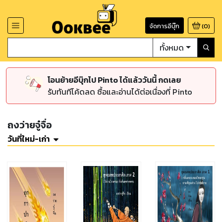
จัดการอีบุ๊ก
(
0
)
ทั้งหมด
โอนย้ายอีบุ๊กไป Pinto ได้แล้ววันนี้ กดเลย
รับทันทีโค้ดลด ซื้อและอ่านได้ต่อเนื่องที่ Pinto
ถงว่ายจู๋จื่อ
วันที่ใหม่-เก่า