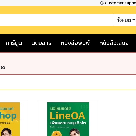
Customer supp
ทั้งหมด
การ์ตูน
นิตยสาร
หนังสือพิมพ์
หนังสือเสียง
nto