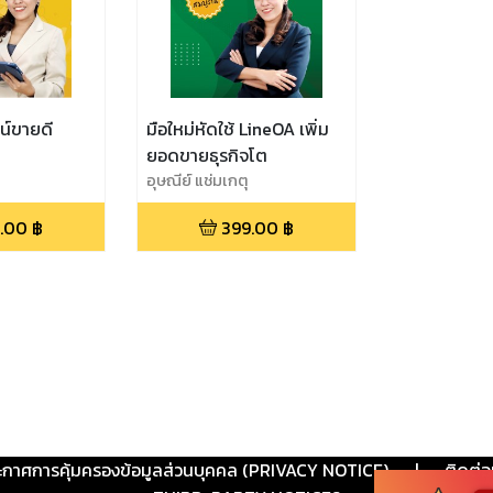
น์ขายดี
มือใหม่หัดใช้ LineOA เพิ่ม
ยอดขายธุรกิจโต
อุษณีย์ แช่มเกตุ
.00
฿
399.00
฿
ะกาศการคุ้มครองข้อมูลส่วนบุคคล (PRIVACY NOTICE)
|
ติดต่อ