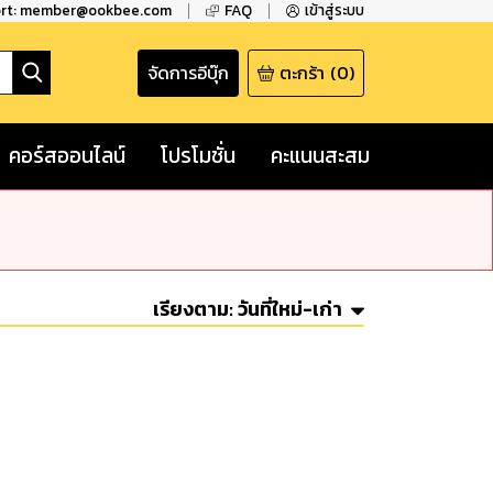
ort: member@ookbee.com
FAQ
เข้าสู่ระบบ
จัดการอีบุ๊ก
ตะกร้า
(
0
)
คอร์สออนไลน์
โปรโมชั่น
คะแนนสะสม
เรียงตาม:
วันที่ใหม่-เก่า