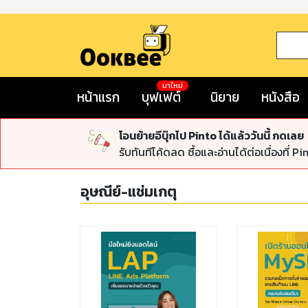
มาใหม่
หน้าแรก
บุฟเฟต์
นิยาย
หนังสือ
โอนย้ายอีบุ๊กไป Pinto ได้แล้ววันนี้ กดเลย
รับทันทีโค้ดลด ซื้อและอ่านได้ต่อเนื่องที่ Pi
อุษณีย์-แช่มเกตุ