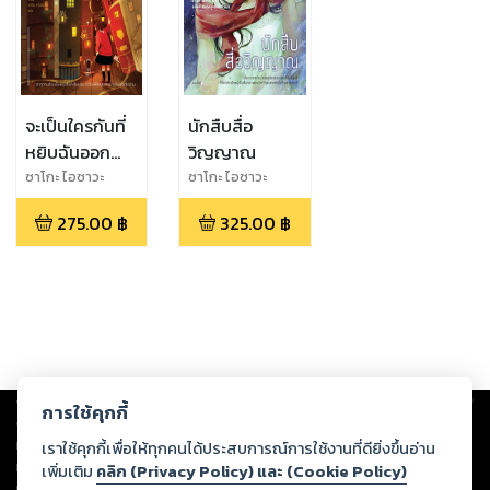
จะเป็นใครกันที่
นักสืบสื่อ
หยิบฉันออก
วิญญาณ
จากชั้นหนังสือ
ซาโกะ ไอซาวะ
ซาโกะ ไอซาวะ
275.00
฿
325.00
฿
Copyright ©
2026
Storylog Co., Ltd. - สตอรี่ล็อกขอสงวนสิทธิ์ไม่รับผิดชอบ
การใช้คุกกี้
ต่อผลงานหรือเนื้อหาใดที่อัปโหลดผ่านเว็บไซต์และปรากฏว่าละเมิดสิทธิใน
ทรัพย์สินทางปัญญาของบุคคลอื่นหรือขัดต่อกฎหมายและศีลธรรม ดังนั้น ผู้อ่าน
เราใช้คุกกี้เพื่อให้ทุกคนได้ประสบการณ์การใช้งานที่ดียิ่งขึ้นอ่าน
ทุกท่านโปรดใช้วิจารณญาณในการกลั่นกรองด้วยตนเอง และหากท่านพบว่าส่วน
เพิ่มเติม
คลิก (Privacy Policy) และ (Cookie Policy)
หนึ่งส่วนใดขัดต่อกฎหมายและศีลธรรม กรุณาแจ้งมายังบริษัท เพื่อทีมงานจะได้