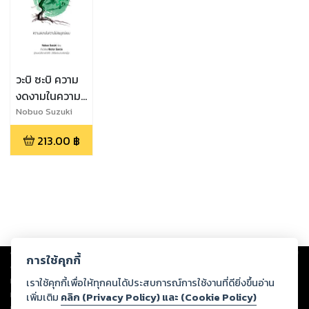
วะบิ ซะบิ ความ
งดงามในความ
ไม่สมบูรณ์แบบ
Nobuo Suzuki
213.00
฿
Copyright ©
2026
Storylog Co., Ltd. - สตอรี่ล็อกขอสงวนสิทธิ์ไม่รับผิดชอบ
การใช้คุกกี้
ต่อผลงานหรือเนื้อหาใดที่อัปโหลดผ่านเว็บไซต์และปรากฏว่าละเมิดสิทธิใน
ทรัพย์สินทางปัญญาของบุคคลอื่นหรือขัดต่อกฎหมายและศีลธรรม ดังนั้น ผู้อ่าน
เราใช้คุกกี้เพื่อให้ทุกคนได้ประสบการณ์การใช้งานที่ดียิ่งขึ้นอ่าน
ทุกท่านโปรดใช้วิจารณญาณในการกลั่นกรองด้วยตนเอง และหากท่านพบว่าส่วน
เพิ่มเติม
คลิก (Privacy Policy) และ (Cookie Policy)
หนึ่งส่วนใดขัดต่อกฎหมายและศีลธรรม กรุณาแจ้งมายังบริษัท เพื่อทีมงานจะได้