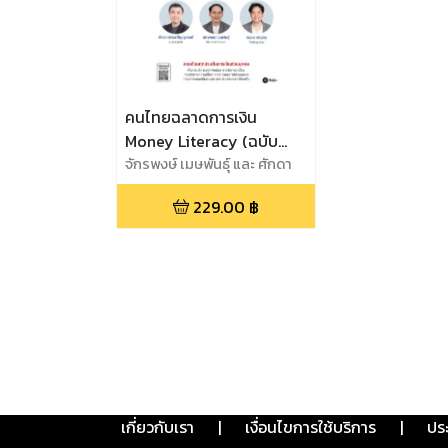
คนไทยฉลาดการเงิน
Money Literacy (ฉบับ
อัปเดต) (PDF)
จักรพงษ์ เมษพันธุ์ และ ศักดา
สรรพปัญญาวงศ์ และ ถนอม
229.00
฿
เกตุเอม
เกี่ยวกับเรา
|
เงื่อนไขการใช้บริการ
|
ปร