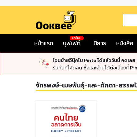
มาใหม่
หน้าแรก
บุฟเฟต์
นิยาย
หนังสือ
โอนย้ายอีบุ๊กไป Pinto ได้แล้ววันนี้ กดเลย
รับทันทีโค้ดลด ซื้อและอ่านได้ต่อเนื่องที่ Pi
จักรพงษ์-เมษพันธุ์-และ-ศักดา-สรร