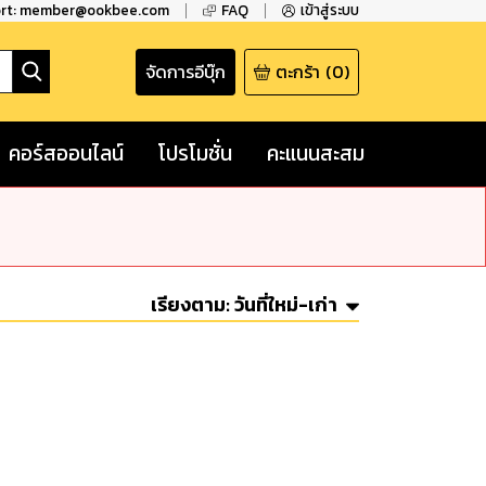
ort: member@ookbee.com
FAQ
เข้าสู่ระบบ
จัดการอีบุ๊ก
ตะกร้า
(
0
)
คอร์สออนไลน์
โปรโมชั่น
คะแนนสะสม
เรียงตาม:
วันที่ใหม่-เก่า