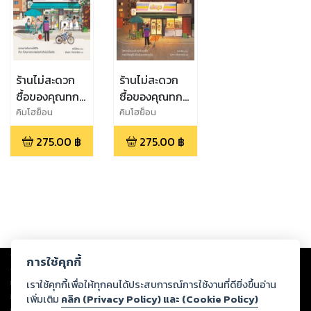
ร้านไม่สะดวก
ร้านไม่สะดวก
ซื้อของคุณทก
ซื้อของคุณทก
โก ในวันที่คุณ
โก
คิมโฮย็อน
คิมโฮย็อน
ทกโกไม่อยู่
275.00
฿
275.00
฿
Copyright ©
2026
Storylog Co., Ltd. - สตอรี่ล็อกขอสงวนสิทธิ์ไม่รับผิดชอบ
การใช้คุกกี้
ต่อผลงานหรือเนื้อหาใดที่อัปโหลดผ่านเว็บไซต์และปรากฏว่าละเมิดสิทธิใน
ทรัพย์สินทางปัญญาของบุคคลอื่นหรือขัดต่อกฎหมายและศีลธรรม ดังนั้น ผู้อ่าน
เราใช้คุกกี้เพื่อให้ทุกคนได้ประสบการณ์การใช้งานที่ดียิ่งขึ้นอ่าน
ทุกท่านโปรดใช้วิจารณญาณในการกลั่นกรองด้วยตนเอง และหากท่านพบว่าส่วน
เพิ่มเติม
คลิก (Privacy Policy) และ (Cookie Policy)
หนึ่งส่วนใดขัดต่อกฎหมายและศีลธรรม กรุณาแจ้งมายังบริษัท เพื่อทีมงานจะได้