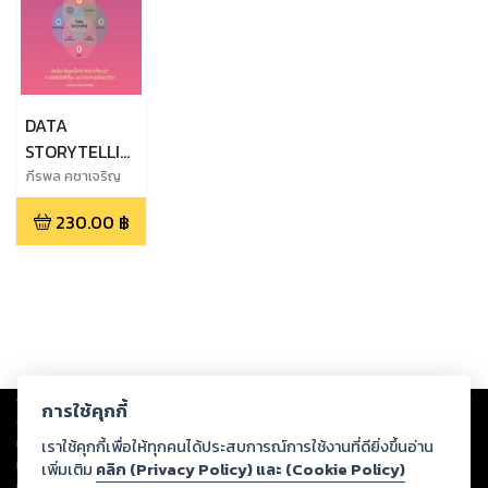
DATA
STORYTELLING
&
ภีรพล คชาเจริญ
VISUALIZATION
230.00
฿
ศาสตร์และศิลป์
แห่งการสื่อสาร
ด้วยข้อมูล
Copyright ©
2026
Storylog Co., Ltd. - สตอรี่ล็อกขอสงวนสิทธิ์ไม่รับผิดชอบ
การใช้คุกกี้
ต่อผลงานหรือเนื้อหาใดที่อัปโหลดผ่านเว็บไซต์และปรากฏว่าละเมิดสิทธิใน
ทรัพย์สินทางปัญญาของบุคคลอื่นหรือขัดต่อกฎหมายและศีลธรรม ดังนั้น ผู้อ่าน
เราใช้คุกกี้เพื่อให้ทุกคนได้ประสบการณ์การใช้งานที่ดียิ่งขึ้นอ่าน
ทุกท่านโปรดใช้วิจารณญาณในการกลั่นกรองด้วยตนเอง และหากท่านพบว่าส่วน
เพิ่มเติม
คลิก (Privacy Policy) และ (Cookie Policy)
หนึ่งส่วนใดขัดต่อกฎหมายและศีลธรรม กรุณาแจ้งมายังบริษัท เพื่อทีมงานจะได้