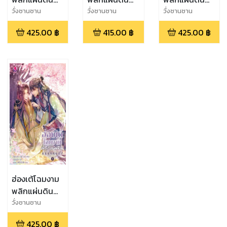
เล่ม 4 (จบ)
เล่ม 3
เล่ม 2
วั่งซานซาน
วั่งซานซาน
วั่งซานซาน
425.00
฿
415.00
฿
425.00
฿
ฮ่องเต้โฉมงาม
พลิกแผ่นดิน
เล่ม 1
วั่งซานซาน
425.00
฿