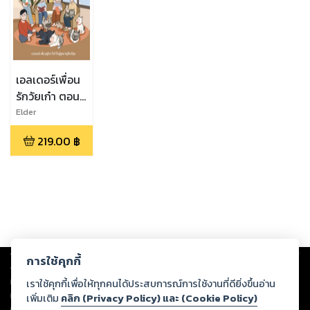
เอลเดอร์เพื่อน
รักวัยเก๋า ตอน
เข้าใจสูงวัยไม่ใช่
Elder
เรื่องยาก
219.00
฿
Copyright ©
2026
Storylog Co., Ltd. - สตอรี่ล็อกขอสงวนสิทธิ์ไม่รับผิดชอบ
การใช้คุกกี้
ต่อผลงานหรือเนื้อหาใดที่อัปโหลดผ่านเว็บไซต์และปรากฏว่าละเมิดสิทธิใน
ทรัพย์สินทางปัญญาของบุคคลอื่นหรือขัดต่อกฎหมายและศีลธรรม ดังนั้น ผู้อ่าน
เราใช้คุกกี้เพื่อให้ทุกคนได้ประสบการณ์การใช้งานที่ดียิ่งขึ้นอ่าน
ทุกท่านโปรดใช้วิจารณญาณในการกลั่นกรองด้วยตนเอง และหากท่านพบว่าส่วน
เพิ่มเติม
คลิก (Privacy Policy) และ (Cookie Policy)
หนึ่งส่วนใดขัดต่อกฎหมายและศีลธรรม กรุณาแจ้งมายังบริษัท เพื่อทีมงานจะได้