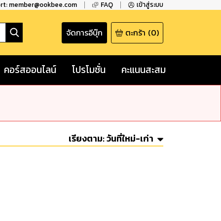
ort: member@ookbee.com
FAQ
เข้าสู่ระบบ
จัดการอีบุ๊ก
ตะกร้า
(
0
)
คอร์สออนไลน์
โปรโมชั่น
คะแนนสะสม
เรียงตาม:
วันที่ใหม่-เก่า