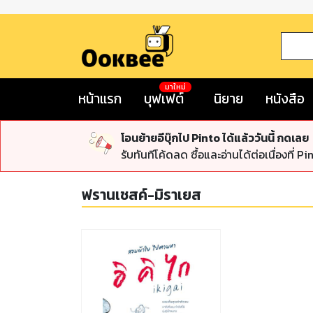
มาใหม่
หน้าแรก
บุฟเฟต์
นิยาย
หนังสือ
โอนย้ายอีบุ๊กไป Pinto ได้แล้ววันนี้ กดเลย
รับทันทีโค้ดลด ซื้อและอ่านได้ต่อเนื่องที่ Pi
ฟรานเชสค์-มิราเยส