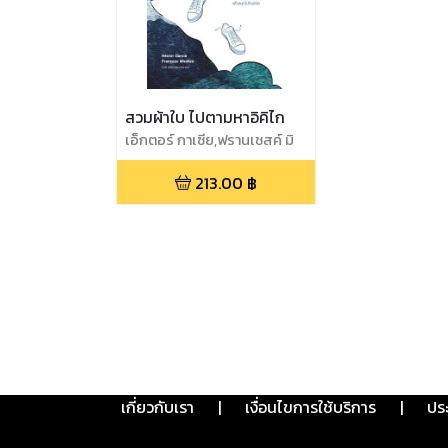
สวมผ้าใบ ไปตามหาอิคิไก
เอ็กตอร์ กาเซีย,ฟรานเชสค์ มิ
ราเยส
213.00
฿
เกี่ยวกับเรา
|
เงื่อนไขการใช้บริการ
|
ปร