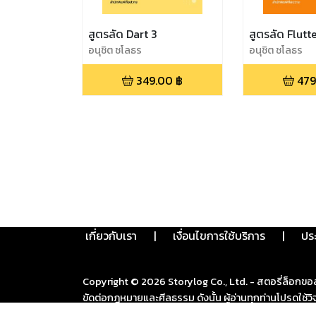
สูตรลัด Dart 3
สูตรลัด Flutt
อนุชิต ชโลธร
อนุชิต ชโลธร
349.00
฿
479
เกี่ยวกับเรา
|
เงื่อนไขการใช้บริการ
|
ปร
Copyright ©
2026
Storylog Co., Ltd. - สตอรี่ล็อกขอ
ขัดต่อกฎหมายและศีลธรรม ดังนั้น ผู้อ่านทุกท่านโปรดใ
งานจะได้ดำเนินการในทันที ทั้งนี้ ทางสตอรี่ล็อกขอสงวนลิ