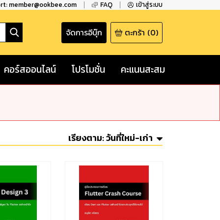
ort: member@ookbee.com
FAQ
เข้าสู่ระบบ
จัดการอีบุ๊ก
ตะกร้า
(
0
)
คอร์สออนไลน์
โปรโมชั่น
คะแนนสะสม
เรียงตาม:
วันที่ใหม่-เก่า