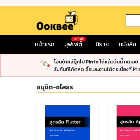
มาใหม่
หน้าแรก
บุฟเฟต์
นิยาย
หนังสือ
โอนย้ายอีบุ๊กไป Pinto ได้แล้ววันนี้ กดเลย
รับทันทีโค้ดลด ซื้อและอ่านได้ต่อเนื่องที่ Pi
อนุชิต-ชโลธร