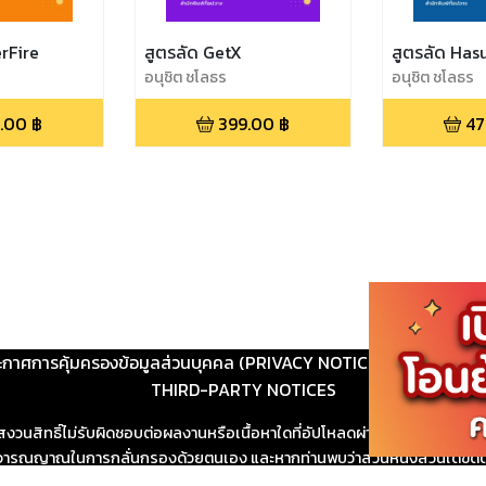
erFire
สูตรลัด GetX
สูตรลัด Has
อนุชิต ชโลธร
อนุชิต ชโลธร
.00
฿
399.00
฿
47
ะกาศการคุ้มครองข้อมูลส่วนบุคคล (PRIVACY NOTICE)
|
ติดต่อ
THIRD-PARTY NOTICES
สงวนสิทธิ์ไม่รับผิดชอบต่อผลงานหรือเนื้อหาใดที่อัปโหลดผ่านเว็บไซต์และปร
ช้วิจารณญาณในการกลั่นกรองด้วยตนเอง และหากท่านพบว่าส่วนหนึ่งส่วนใดขัดต
ขสิทธิ์ตามพระราชบัญญัติลิขสิทธิ์ พ.ศ. 2537 (ฉบับล่าสุด)