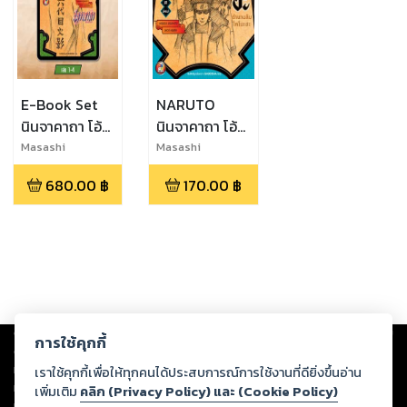
E-Book Set
NARUTO
นินจาคาถา โอ้
นินจาคาถา โอ้
โฮเฮะ เล่ม 1-4
โฮเฮะ เปิด
Masashi
Masashi
Kishimoto,Tomo
Kishimoto,Shou
(เปิดตำนานลับ
ตำนานลับโคโนะ
680.00
฿
170.00
฿
hito
Hinata
ชิกามารุ , เปิด
ฮะ ฤกษ์งามยาม
Ohsaki,Takashi
ตำนานลับ
ดีพิธีสมรส
Yano,Shou
ซากุระ , เปิด
(นิยาย)
Hinata,Akira
ตำนานลับโคโนะ
Higashiyama
ฮะ , เปิดตำนาน
ลับคาคาชิ)
Copyright ©
2026
Storylog Co., Ltd. - สตอรี่ล็อกขอสงวนสิทธิ์ไม่รับผิดชอบ
การใช้คุกกี้
ต่อผลงานหรือเนื้อหาใดที่อัปโหลดผ่านเว็บไซต์และปรากฏว่าละเมิดสิทธิใน
ทรัพย์สินทางปัญญาของบุคคลอื่นหรือขัดต่อกฎหมายและศีลธรรม ดังนั้น ผู้อ่าน
เราใช้คุกกี้เพื่อให้ทุกคนได้ประสบการณ์การใช้งานที่ดียิ่งขึ้นอ่าน
ทุกท่านโปรดใช้วิจารณญาณในการกลั่นกรองด้วยตนเอง และหากท่านพบว่าส่วน
เพิ่มเติม
คลิก (Privacy Policy) และ (Cookie Policy)
หนึ่งส่วนใดขัดต่อกฎหมายและศีลธรรม กรุณาแจ้งมายังบริษัท เพื่อทีมงานจะได้