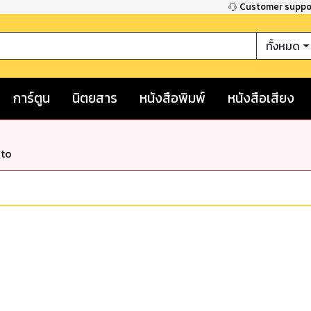
Customer supp
ทั้งหมด
การ์ตูน
นิตยสาร
หนังสือพิมพ์
หนังสือเสียง
nto