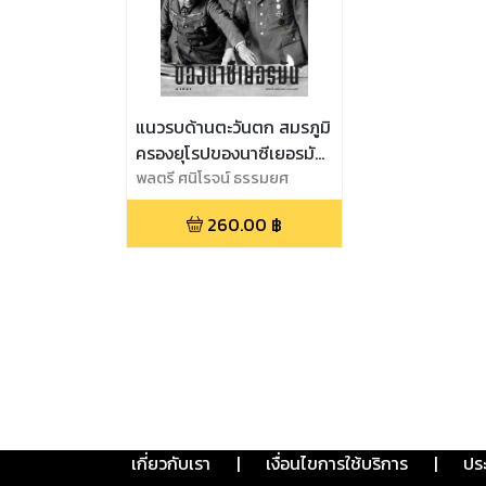
แนวรบด้านตะวันตก สมรภูมิ
ครองยุโรปของนาซีเยอรมัน
Western Battlefront The
พลตรี ศนิโรจน์ ธรรมยศ
European Theatre of
260.00
฿
Nazi German in WW2
เกี่ยวกับเรา
|
เงื่อนไขการใช้บริการ
|
ปร