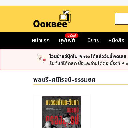
มาใหม่
หน้าแรก
บุฟเฟต์
นิยาย
หนังสือ
โอนย้ายอีบุ๊กไป Pinto ได้แล้ววันนี้ กดเลย
รับทันทีโค้ดลด ซื้อและอ่านได้ต่อเนื่องที่ Pi
พลตรี-ศนิโรจน์-ธรรมยศ