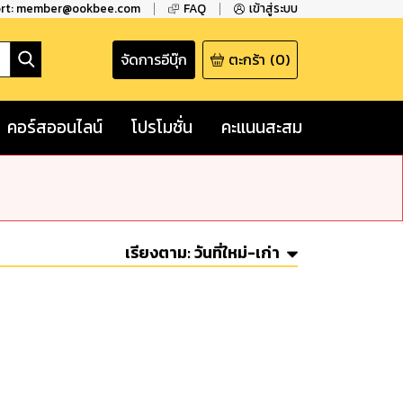
ort: member@ookbee.com
FAQ
เข้าสู่ระบบ
จัดการอีบุ๊ก
ตะกร้า
(
0
)
คอร์สออนไลน์
โปรโมชั่น
คะแนนสะสม
เรียงตาม:
วันที่ใหม่-เก่า