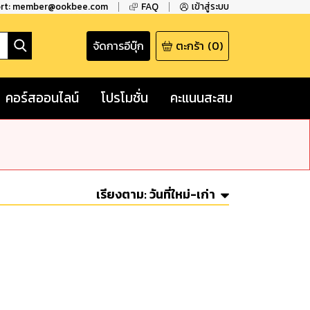
ort: member@ookbee.com
FAQ
เข้าสู่ระบบ
จัดการอีบุ๊ก
ตะกร้า
(
0
)
คอร์สออนไลน์
โปรโมชั่น
คะแนนสะสม
เรียงตาม:
วันที่ใหม่-เก่า