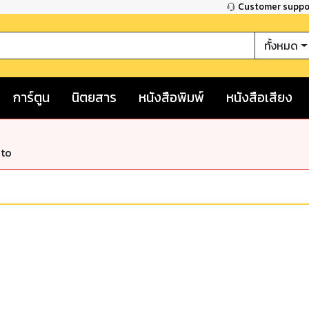
Customer supp
ทั้งหมด
การ์ตูน
นิตยสาร
หนังสือพิมพ์
หนังสือเสียง
nto