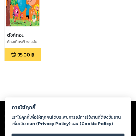
ตังค์ทอน
ก้องเกียรติ กองจัน
ดี
95.00
฿
Copyright ©
2026
Storylog Co., Ltd. - สตอรี่ล็อกขอสงวนสิทธิ์ไม่รับผิดชอบ
การใช้คุกกี้
ต่อผลงานหรือเนื้อหาใดที่อัปโหลดผ่านเว็บไซต์และปรากฏว่าละเมิดสิทธิใน
ทรัพย์สินทางปัญญาของบุคคลอื่นหรือขัดต่อกฎหมายและศีลธรรม ดังนั้น ผู้อ่าน
เราใช้คุกกี้เพื่อให้ทุกคนได้ประสบการณ์การใช้งานที่ดียิ่งขึ้นอ่าน
ทุกท่านโปรดใช้วิจารณญาณในการกลั่นกรองด้วยตนเอง และหากท่านพบว่าส่วน
เพิ่มเติม
คลิก (Privacy Policy) และ (Cookie Policy)
หนึ่งส่วนใดขัดต่อกฎหมายและศีลธรรม กรุณาแจ้งมายังบริษัท เพื่อทีมงานจะได้
ดำเนินการในทันที ทั้งนี้ ทางสตอรี่ล็อกขอสงวนลิขสิทธิ์ตามพระราชบัญญัติ