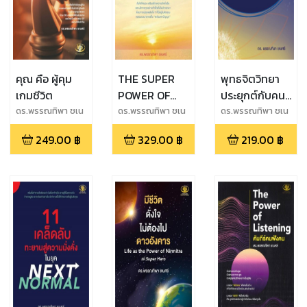
คุณ คือ ผู้คุม
THE SUPER
พุทธจิตวิทยา
เกมชีวิต
POWER OF
ประยุกต์กับคน
WISDOM พลัง
ยุค New
ดร.พรรณทิพา ชเน
ดร.พรรณทิพา ชเน
ดร.พรรณทิพา ชเน
ศร์
ศร์
ศร์
มหาปัญญา
Normal
249.00
฿
329.00
฿
219.00
฿