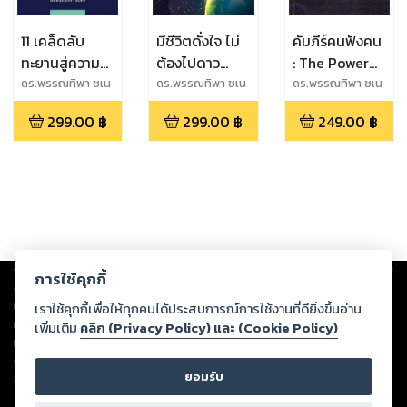
11 เคล็ดลับ
มีชีวิตดั่งใจ ไม่
คัมภีร์คนฟังคน
ทะยานสู่ความ
ต้องไปดาว
: The Power
มั่งคั่ง ในยุค
อังคาร
of Listening
ดร.พรรณทิพา ชเน
ดร.พรรณทิพา ชเน
ดร.พรรณทิพา ชเน
ศร์
ศร์
ศร์
NEXT
299.00
฿
299.00
฿
249.00
฿
NORMAL
Copyright ©
2026
Storylog Co., Ltd. - สตอรี่ล็อกขอสงวนสิทธิ์ไม่รับผิดชอบ
การใช้คุกกี้
ต่อผลงานหรือเนื้อหาใดที่อัปโหลดผ่านเว็บไซต์และปรากฏว่าละเมิดสิทธิใน
ทรัพย์สินทางปัญญาของบุคคลอื่นหรือขัดต่อกฎหมายและศีลธรรม ดังนั้น ผู้อ่าน
เราใช้คุกกี้เพื่อให้ทุกคนได้ประสบการณ์การใช้งานที่ดียิ่งขึ้นอ่าน
ทุกท่านโปรดใช้วิจารณญาณในการกลั่นกรองด้วยตนเอง และหากท่านพบว่าส่วน
เพิ่มเติม
คลิก (Privacy Policy) และ (Cookie Policy)
หนึ่งส่วนใดขัดต่อกฎหมายและศีลธรรม กรุณาแจ้งมายังบริษัท เพื่อทีมงานจะได้
ดำเนินการในทันที ทั้งนี้ ทางสตอรี่ล็อกขอสงวนลิขสิทธิ์ตามพระราชบัญญัติ
ยอมรับ
ลิขสิทธิ์ พ.ศ. 2537 (ฉบับล่าสุด)