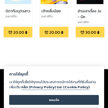
บิดากับบุตรสาว
เจ้าคลื่นน้อย
อ่านเอาเรื่อง Ju
- On
อะกาลิโก
อะกาลิโก
อะกาลิโก
20.00
฿
20.00
฿
30.00
฿
Copyright ©
2026
Storylog Co., Ltd. - สตอรี่ล็อกขอสงวนสิทธิ์ไม่รับผิดชอบ
การใช้คุกกี้
ต่อผลงานหรือเนื้อหาใดที่อัปโหลดผ่านเว็บไซต์และปรากฏว่าละเมิดสิทธิใน
ทรัพย์สินทางปัญญาของบุคคลอื่นหรือขัดต่อกฎหมายและศีลธรรม ดังนั้น ผู้อ่าน
เราใช้คุกกี้เพื่อให้ทุกคนได้ประสบการณ์การใช้งานที่ดียิ่งขึ้นอ่าน
ทุกท่านโปรดใช้วิจารณญาณในการกลั่นกรองด้วยตนเอง และหากท่านพบว่าส่วน
เพิ่มเติม
คลิก (Privacy Policy) และ (Cookie Policy)
หนึ่งส่วนใดขัดต่อกฎหมายและศีลธรรม กรุณาแจ้งมายังบริษัท เพื่อทีมงานจะได้
ดำเนินการในทันที ทั้งนี้ ทางสตอรี่ล็อกขอสงวนลิขสิทธิ์ตามพระราชบัญญัติ
ยอมรับ
ลิขสิทธิ์ พ.ศ. 2537 (ฉบับล่าสุด)