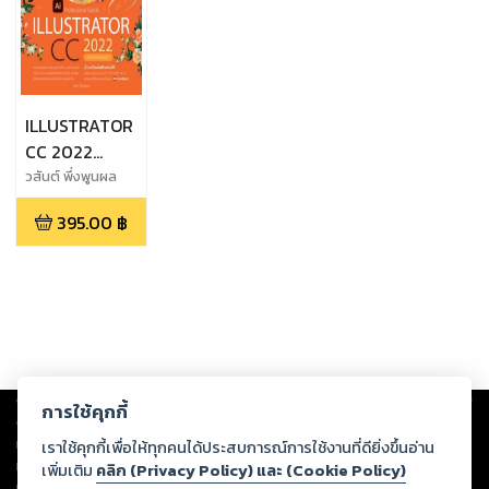
ILLUSTRATOR
CC 2022
Professionnal
วสันต์ พึ่งพูนผล
Guide
395.00
฿
Copyright ©
2026
Storylog Co., Ltd. - สตอรี่ล็อกขอสงวนสิทธิ์ไม่รับผิดชอบ
การใช้คุกกี้
ต่อผลงานหรือเนื้อหาใดที่อัปโหลดผ่านเว็บไซต์และปรากฏว่าละเมิดสิทธิใน
ทรัพย์สินทางปัญญาของบุคคลอื่นหรือขัดต่อกฎหมายและศีลธรรม ดังนั้น ผู้อ่าน
เราใช้คุกกี้เพื่อให้ทุกคนได้ประสบการณ์การใช้งานที่ดียิ่งขึ้นอ่าน
ทุกท่านโปรดใช้วิจารณญาณในการกลั่นกรองด้วยตนเอง และหากท่านพบว่าส่วน
เพิ่มเติม
คลิก (Privacy Policy) และ (Cookie Policy)
หนึ่งส่วนใดขัดต่อกฎหมายและศีลธรรม กรุณาแจ้งมายังบริษัท เพื่อทีมงานจะได้