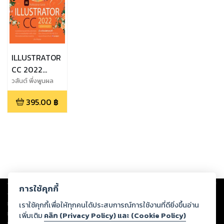
ILLUSTRATOR
CC 2022
Professionnal
วสันต์ พึ่งพูนผล
Guide
395.00
฿
Copyright ©
2026
Storylog Co., Ltd. - สตอรี่ล็อกขอสงวนสิทธิ์ไม่รับผิดชอบ
การใช้คุกกี้
ต่อผลงานหรือเนื้อหาใดที่อัปโหลดผ่านเว็บไซต์และปรากฏว่าละเมิดสิทธิใน
ทรัพย์สินทางปัญญาของบุคคลอื่นหรือขัดต่อกฎหมายและศีลธรรม ดังนั้น ผู้อ่าน
เราใช้คุกกี้เพื่อให้ทุกคนได้ประสบการณ์การใช้งานที่ดียิ่งขึ้นอ่าน
ทุกท่านโปรดใช้วิจารณญาณในการกลั่นกรองด้วยตนเอง และหากท่านพบว่าส่วน
เพิ่มเติม
คลิก (Privacy Policy) และ (Cookie Policy)
หนึ่งส่วนใดขัดต่อกฎหมายและศีลธรรม กรุณาแจ้งมายังบริษัท เพื่อทีมงานจะได้