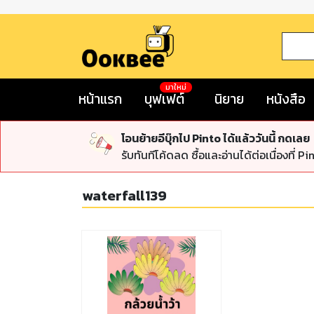
มาใหม่
หน้าแรก
บุฟเฟต์
นิยาย
หนังสือ
โอนย้ายอีบุ๊กไป Pinto ได้แล้ววันนี้ กดเลย
รับทันทีโค้ดลด ซื้อและอ่านได้ต่อเนื่องที่ Pi
waterfall139