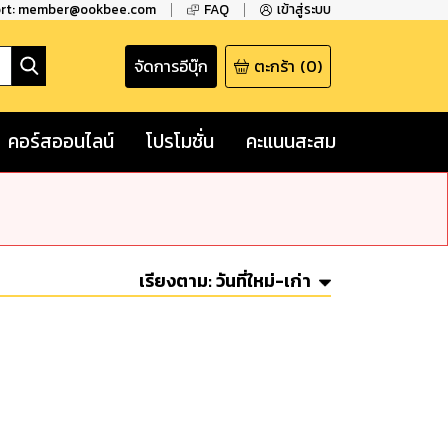
ort: member@ookbee.com
FAQ
เข้าสู่ระบบ
จัดการอีบุ๊ก
ตะกร้า
(
0
)
คอร์สออนไลน์
โปรโมชั่น
คะแนนสะสม
เรียงตาม:
วันที่ใหม่-เก่า