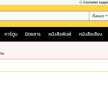
Customer supp
ทั้งหมด
การ์ตูน
นิตยสาร
หนังสือพิมพ์
หนังสือเสียง
nto