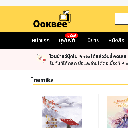
มาใหม่
หน้าแรก
บุฟเฟต์
นิยาย
หนังสือ
โอนย้ายอีบุ๊กไป Pinto ได้แล้ววันนี้ กดเลย
รับทันทีโค้ดลด ซื้อและอ่านได้ต่อเนื่องที่ Pi
์namika