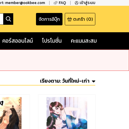
ort: member@ookbee.com
FAQ
เข้าสู่ระบบ
จัดการอีบุ๊ก
ตะกร้า
(
0
)
คอร์สออนไลน์
โปรโมชั่น
คะแนนสะสม
เรียงตาม:
วันที่ใหม่-เก่า