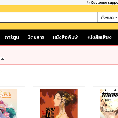
Customer supp
ทั้งหมด
การ์ตูน
นิตยสาร
หนังสือพิมพ์
หนังสือเสียง
nto