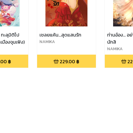
ะลุมิติไป
เชลยแค้น...สุดแสนรัก
ท่านอ๋อง... อย
เมืองจุนเฟิง)
์NAMIKA
นักสิ
์NAMIKA
.00
฿
229.00
฿
22