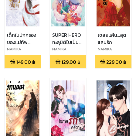
เด็กในปกครอง
SUPER HERO
เชลยแค้น...สุด
ของแม่ทัพ
ทะลุมิติไปเป็น
แสนรัก
ปีศาจ
เซียน (ภาค
์NAMIKA
์NAMIKA
์NAMIKA
เมืองจุนเฟิง)
149.00
฿
129.00
฿
229.00
฿