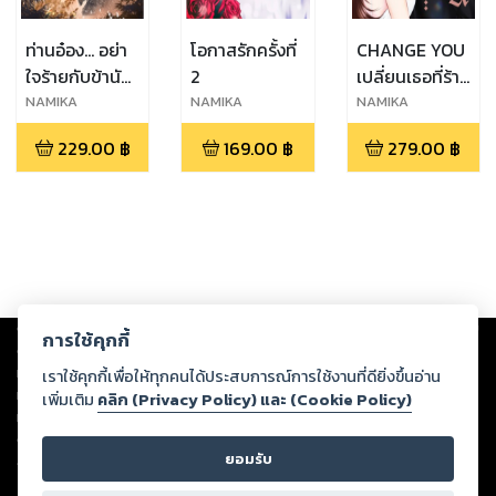
ท่านอ๋อง... อย่า
โอกาสรักครั้งที่
CHANGE YOU
ใจร้ายกับข้านัก
2
เปลี่ยนเธอที่ร้าย
สิ
ให้กลายเป็น
์NAMIKA
์NAMIKA
์NAMIKA
ที่รัก
229.00
฿
169.00
฿
279.00
฿
Copyright ©
2026
Storylog Co., Ltd. - สตอรี่ล็อกขอสงวนสิทธิ์ไม่รับผิดชอบ
การใช้คุกกี้
ต่อผลงานหรือเนื้อหาใดที่อัปโหลดผ่านเว็บไซต์และปรากฏว่าละเมิดสิทธิใน
ทรัพย์สินทางปัญญาของบุคคลอื่นหรือขัดต่อกฎหมายและศีลธรรม ดังนั้น ผู้อ่าน
เราใช้คุกกี้เพื่อให้ทุกคนได้ประสบการณ์การใช้งานที่ดียิ่งขึ้นอ่าน
ทุกท่านโปรดใช้วิจารณญาณในการกลั่นกรองด้วยตนเอง และหากท่านพบว่าส่วน
เพิ่มเติม
คลิก (Privacy Policy) และ (Cookie Policy)
หนึ่งส่วนใดขัดต่อกฎหมายและศีลธรรม กรุณาแจ้งมายังบริษัท เพื่อทีมงานจะได้
ดำเนินการในทันที ทั้งนี้ ทางสตอรี่ล็อกขอสงวนลิขสิทธิ์ตามพระราชบัญญัติ
ยอมรับ
ลิขสิทธิ์ พ.ศ. 2537 (ฉบับล่าสุด)