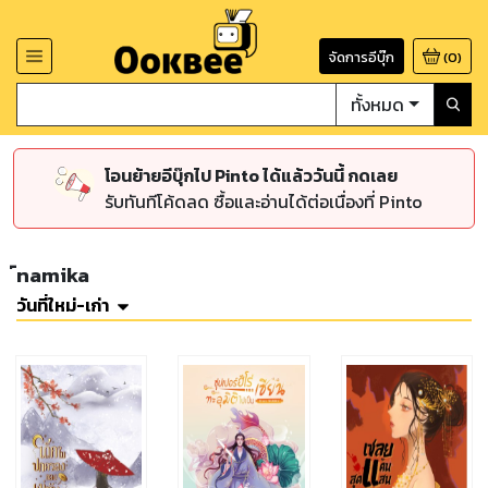
จัดการอีบุ๊ก
(
0
)
ทั้งหมด
โอนย้ายอีบุ๊กไป Pinto ได้แล้ววันนี้ กดเลย
รับทันทีโค้ดลด ซื้อและอ่านได้ต่อเนื่องที่ Pinto
์namika
วันที่ใหม่-เก่า