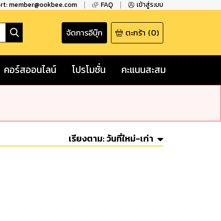
ort: member@ookbee.com
FAQ
เข้าสู่ระบบ
จัดการอีบุ๊ก
ตะกร้า
(
0
)
คอร์สออนไลน์
โปรโมชั่น
คะแนนสะสม
เรียงตาม:
วันที่ใหม่-เก่า