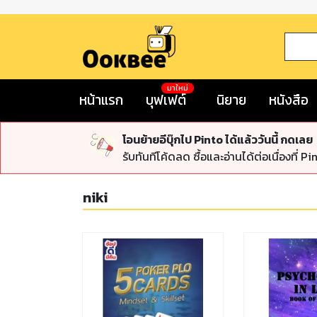
มาใหม่
หน้าแรก
บุฟเฟต์
นิยาย
หนังสือ
โอนย้ายอีบุ๊กไป Pinto ได้แล้ววันนี้ กดเลย
รับทันทีโค้ดลด ซื้อและอ่านได้ต่อเนื่องที่ Pi
niki