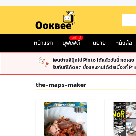
มาใหม่
หน้าแรก
บุฟเฟต์
นิยาย
หนังสือ
โอนย้ายอีบุ๊กไป Pinto ได้แล้ววันนี้ กดเลย
รับทันทีโค้ดลด ซื้อและอ่านได้ต่อเนื่องที่ Pi
the-maps-maker