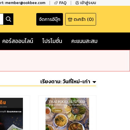
ort: member@ookbee.com
FAQ
เข้าสู่ระบบ
จัดการอีบุ๊ก
ตะกร้า
(
0
)
คอร์สออนไลน์
โปรโมชั่น
คะแนนสะสม
เรียงตาม:
วันที่ใหม่-เก่า