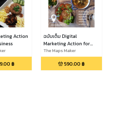
keting Action
ฉบับเต็ม Digital
siness
Marketing Action for
ker
food business
The Maps Maker
9.00
฿
590.00
฿