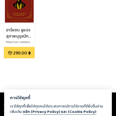
อาร์แซน ลูแปง
สุภาพบุรุษนัก
ย่องเบา
Maurice Leblanc
290.00
฿
Copyright ©
2026
Storylog Co., Ltd. - สตอรี่ล็อกขอสงวนสิทธิ์ไม่รับผิดชอบ
การใช้คุกกี้
ต่อผลงานหรือเนื้อหาใดที่อัปโหลดผ่านเว็บไซต์และปรากฏว่าละเมิดสิทธิใน
ทรัพย์สินทางปัญญาของบุคคลอื่นหรือขัดต่อกฎหมายและศีลธรรม ดังนั้น ผู้อ่าน
เราใช้คุกกี้เพื่อให้ทุกคนได้ประสบการณ์การใช้งานที่ดียิ่งขึ้นอ่าน
ทุกท่านโปรดใช้วิจารณญาณในการกลั่นกรองด้วยตนเอง และหากท่านพบว่าส่วน
เพิ่มเติม
คลิก (Privacy Policy) และ (Cookie Policy)
หนึ่งส่วนใดขัดต่อกฎหมายและศีลธรรม กรุณาแจ้งมายังบริษัท เพื่อทีมงานจะได้