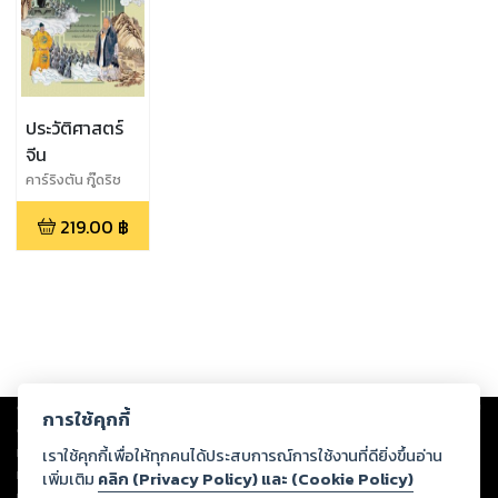
ประวัติศาสตร์
จีน
คาร์ริงตัน กู๊ดริช
219.00
฿
Copyright ©
2026
Storylog Co., Ltd. - สตอรี่ล็อกขอสงวนสิทธิ์ไม่รับผิดชอบ
การใช้คุกกี้
ต่อผลงานหรือเนื้อหาใดที่อัปโหลดผ่านเว็บไซต์และปรากฏว่าละเมิดสิทธิใน
ทรัพย์สินทางปัญญาของบุคคลอื่นหรือขัดต่อกฎหมายและศีลธรรม ดังนั้น ผู้อ่าน
เราใช้คุกกี้เพื่อให้ทุกคนได้ประสบการณ์การใช้งานที่ดียิ่งขึ้นอ่าน
ทุกท่านโปรดใช้วิจารณญาณในการกลั่นกรองด้วยตนเอง และหากท่านพบว่าส่วน
เพิ่มเติม
คลิก (Privacy Policy) และ (Cookie Policy)
หนึ่งส่วนใดขัดต่อกฎหมายและศีลธรรม กรุณาแจ้งมายังบริษัท เพื่อทีมงานจะได้