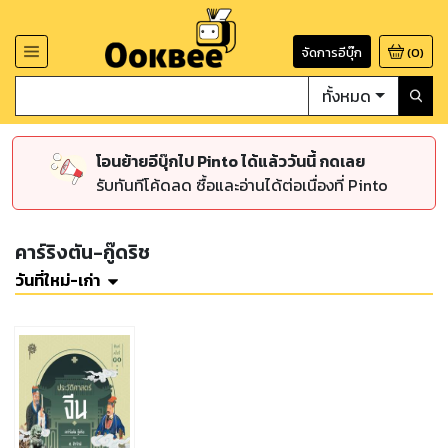
จัดการอีบุ๊ก
(
0
)
ทั้งหมด
โอนย้ายอีบุ๊กไป Pinto ได้แล้ววันนี้ กดเลย
รับทันทีโค้ดลด ซื้อและอ่านได้ต่อเนื่องที่ Pinto
คาร์ริงตัน-กู๊ดริช
วันที่ใหม่-เก่า