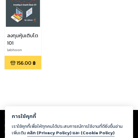
ลงทุนหุ้นเติบโต
101
labhoon
156.00
฿
Copyright ©
2026
Storylog Co., Ltd. - สตอรี่ล็อกขอสงวนสิทธิ์ไม่รับผิดชอบ
การใช้คุกกี้
ต่อผลงานหรือเนื้อหาใดที่อัปโหลดผ่านเว็บไซต์และปรากฏว่าละเมิดสิทธิใน
ทรัพย์สินทางปัญญาของบุคคลอื่นหรือขัดต่อกฎหมายและศีลธรรม ดังนั้น ผู้อ่าน
เราใช้คุกกี้เพื่อให้ทุกคนได้ประสบการณ์การใช้งานที่ดียิ่งขึ้นอ่าน
ทุกท่านโปรดใช้วิจารณญาณในการกลั่นกรองด้วยตนเอง และหากท่านพบว่าส่วน
เพิ่มเติม
คลิก (Privacy Policy) และ (Cookie Policy)
หนึ่งส่วนใดขัดต่อกฎหมายและศีลธรรม กรุณาแจ้งมายังบริษัท เพื่อทีมงานจะได้