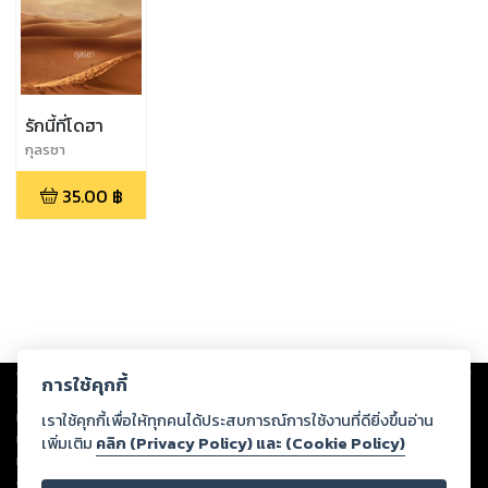
รักนี้ที่โดฮา
กุลรชา
35.00
฿
Copyright ©
2026
Storylog Co., Ltd. - สตอรี่ล็อกขอสงวนสิทธิ์ไม่รับผิดชอบ
การใช้คุกกี้
ต่อผลงานหรือเนื้อหาใดที่อัปโหลดผ่านเว็บไซต์และปรากฏว่าละเมิดสิทธิใน
ทรัพย์สินทางปัญญาของบุคคลอื่นหรือขัดต่อกฎหมายและศีลธรรม ดังนั้น ผู้อ่าน
เราใช้คุกกี้เพื่อให้ทุกคนได้ประสบการณ์การใช้งานที่ดียิ่งขึ้นอ่าน
ทุกท่านโปรดใช้วิจารณญาณในการกลั่นกรองด้วยตนเอง และหากท่านพบว่าส่วน
เพิ่มเติม
คลิก (Privacy Policy) และ (Cookie Policy)
หนึ่งส่วนใดขัดต่อกฎหมายและศีลธรรม กรุณาแจ้งมายังบริษัท เพื่อทีมงานจะได้
ดำเนินการในทันที ทั้งนี้ ทางสตอรี่ล็อกขอสงวนลิขสิทธิ์ตามพระราชบัญญัติ