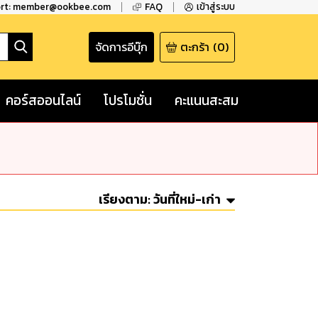
ort: member@ookbee.com
FAQ
เข้าสู่ระบบ
จัดการอีบุ๊ก
ตะกร้า
(
0
)
คอร์สออนไลน์
โปรโมชั่น
คะแนนสะสม
เรียงตาม:
วันที่ใหม่-เก่า