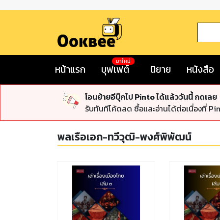
มาใหม่
หน้าแรก
บุฟเฟต์
นิยาย
หนังสือ
โอนย้ายอีบุ๊กไป Pinto ได้แล้ววันนี้ กดเลย
รับทันทีโค้ดลด ซื้อและอ่านได้ต่อเนื่องที่ Pi
พลเรือเอก-ทวีวุฒิ-พงศ์พิพัฒน์