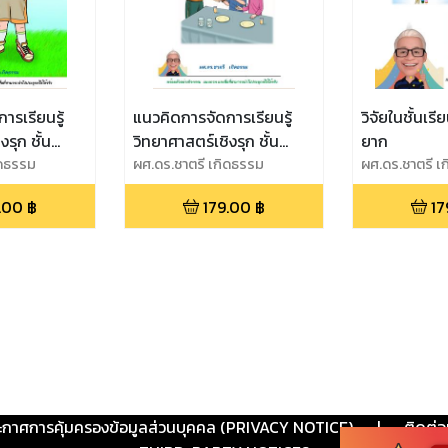
ารเรียนรู้
แนวคิดการจัดการเรียนรู้
วิจัยในชั้นเรีย
งรุก ชั้น
วิทยาศาสตร์เชิงรุก ชั้น
ยาก
่ 1
ิดธรรม
มัธยมศึกษาปีที่ 1
ผศ.ดร.ชาตรี เกิดธรรม
ผศ.ดร.ชาตรี เ
.00
฿
179.00
฿
17
ะกาศการคุ้มครองข้อมูลส่วนบุคคล (PRIVACY NOTICE)
|
ติดต่อ