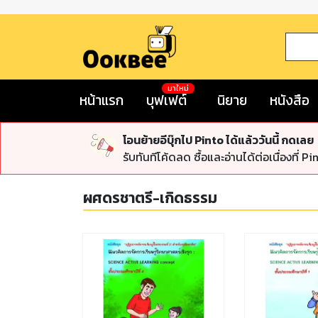
มาใหม่
หน้าแรก
บุฟเฟต์
นิยาย
หนังสือ
โอนย้ายอีบุ๊กไป Pinto ได้แล้ววันนี้ กดเลย
รับทันทีโค้ดลด ซื้อและอ่านได้ต่อเนื่องที่ Pi
ผศดรชาตรี-เกิดธรรม