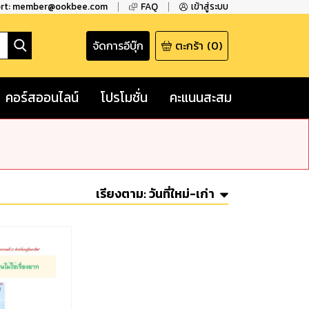
ort: member@ookbee.com
FAQ
เข้าสู่ระบบ
จัดการอีบุ๊ก
ตะกร้า
(
0
)
คอร์สออนไลน์
โปรโมชั่น
คะแนนสะสม
เรียงตาม:
วันที่ใหม่-เก่า