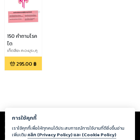
150 คำถามโรค
ไต
เท็ตสึยะ คะวะมุระ,คุ
นิฮิโระ ยะมะงะตะ,มะ
295.00
฿
ซะฮิโระ โคซุกิ,ยะซึฮิ
โกะ โทะมิโนะ
Copyright ©
2026
Storylog Co., Ltd. - สตอรี่ล็อกขอสงวนสิทธิ์ไม่รับผิดชอบ
การใช้คุกกี้
ต่อผลงานหรือเนื้อหาใดที่อัปโหลดผ่านเว็บไซต์และปรากฏว่าละเมิดสิทธิใน
ทรัพย์สินทางปัญญาของบุคคลอื่นหรือขัดต่อกฎหมายและศีลธรรม ดังนั้น ผู้อ่าน
เราใช้คุกกี้เพื่อให้ทุกคนได้ประสบการณ์การใช้งานที่ดียิ่งขึ้นอ่าน
ทุกท่านโปรดใช้วิจารณญาณในการกลั่นกรองด้วยตนเอง และหากท่านพบว่าส่วน
เพิ่มเติม
คลิก (Privacy Policy) และ (Cookie Policy)
หนึ่งส่วนใดขัดต่อกฎหมายและศีลธรรม กรุณาแจ้งมายังบริษัท เพื่อทีมงานจะได้