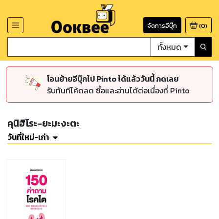
จัดการอีบุ๊ก
(
0
)
ทั้งหมด
โอนย้ายอีบุ๊กไป Pinto ได้แล้ววันนี้ กดเลย
รับทันทีโค้ดลด ซื้อและอ่านได้ต่อเนื่องที่ Pinto
คุนิฮิโระ-ยะมะงะตะ
วันที่ใหม่-เก่า