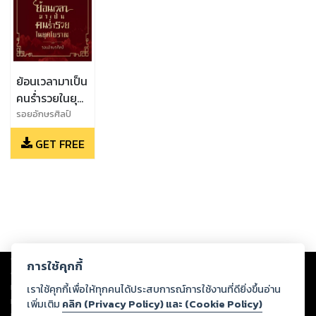
ย้อนเวลามาเป็น
คนร่ำรวยในยุค
โบราณ เล่ม 1
รอยอักษรศิลป์
GET FREE
Copyright ©
2026
Storylog Co., Ltd. - สตอรี่ล็อกขอสงวนสิทธิ์ไม่รับผิดชอบ
การใช้คุกกี้
ต่อผลงานหรือเนื้อหาใดที่อัปโหลดผ่านเว็บไซต์และปรากฏว่าละเมิดสิทธิใน
ทรัพย์สินทางปัญญาของบุคคลอื่นหรือขัดต่อกฎหมายและศีลธรรม ดังนั้น ผู้อ่าน
เราใช้คุกกี้เพื่อให้ทุกคนได้ประสบการณ์การใช้งานที่ดียิ่งขึ้นอ่าน
ทุกท่านโปรดใช้วิจารณญาณในการกลั่นกรองด้วยตนเอง และหากท่านพบว่าส่วน
เพิ่มเติม
คลิก (Privacy Policy) และ (Cookie Policy)
หนึ่งส่วนใดขัดต่อกฎหมายและศีลธรรม กรุณาแจ้งมายังบริษัท เพื่อทีมงานจะได้