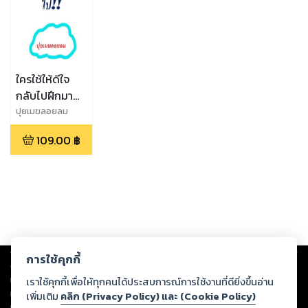
ใครใช้ให้ดีใจ
กลับไปฝึกมา
ใหม่ไป
ปุยเมฆลอยลม
109.00
฿
Copyright ©
2026
Storylog Co., Ltd. - สตอรี่ล็อกขอสงวนสิทธิ์ไม่รับผิดชอบ
การใช้คุกกี้
ต่อผลงานหรือเนื้อหาใดที่อัปโหลดผ่านเว็บไซต์และปรากฏว่าละเมิดสิทธิใน
ทรัพย์สินทางปัญญาของบุคคลอื่นหรือขัดต่อกฎหมายและศีลธรรม ดังนั้น ผู้อ่าน
เราใช้คุกกี้เพื่อให้ทุกคนได้ประสบการณ์การใช้งานที่ดียิ่งขึ้นอ่าน
ทุกท่านโปรดใช้วิจารณญาณในการกลั่นกรองด้วยตนเอง และหากท่านพบว่าส่วน
เพิ่มเติม
คลิก (Privacy Policy) และ (Cookie Policy)
หนึ่งส่วนใดขัดต่อกฎหมายและศีลธรรม กรุณาแจ้งมายังบริษัท เพื่อทีมงานจะได้