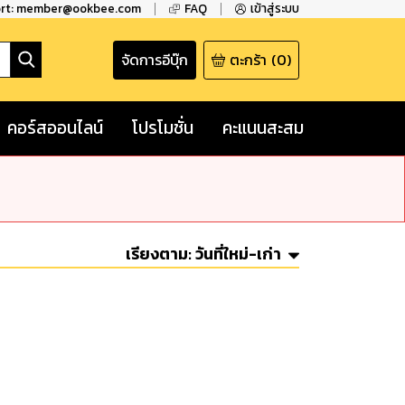
ort: member@ookbee.com
FAQ
เข้าสู่ระบบ
จัดการอีบุ๊ก
ตะกร้า
(
0
)
คอร์สออนไลน์
โปรโมชั่น
คะแนนสะสม
เรียงตาม:
วันที่ใหม่-เก่า