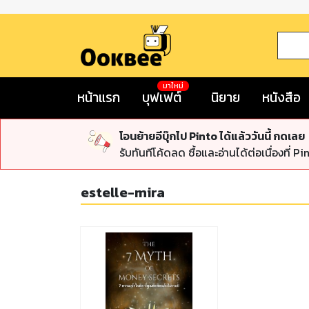
มาใหม่
หน้าแรก
บุฟเฟต์
นิยาย
หนังสือ
โอนย้ายอีบุ๊กไป Pinto ได้แล้ววันนี้ กดเลย
รับทันทีโค้ดลด ซื้อและอ่านได้ต่อเนื่องที่ Pi
estelle-mira