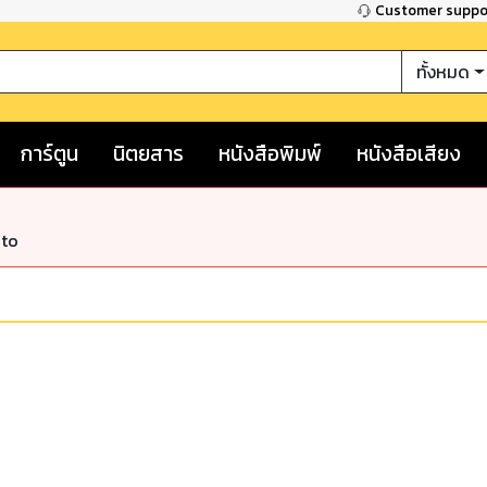
Customer supp
ทั้งหมด
การ์ตูน
นิตยสาร
หนังสือพิมพ์
หนังสือเสียง
nto