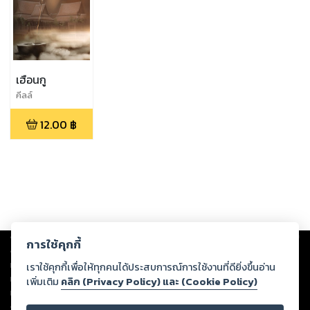
เฮือนกู
คีลล์
12.00
฿
Copyright ©
2026
Storylog Co., Ltd. - สตอรี่ล็อกขอสงวนสิทธิ์ไม่รับผิดชอบ
การใช้คุกกี้
ต่อผลงานหรือเนื้อหาใดที่อัปโหลดผ่านเว็บไซต์และปรากฏว่าละเมิดสิทธิใน
ทรัพย์สินทางปัญญาของบุคคลอื่นหรือขัดต่อกฎหมายและศีลธรรม ดังนั้น ผู้อ่าน
เราใช้คุกกี้เพื่อให้ทุกคนได้ประสบการณ์การใช้งานที่ดียิ่งขึ้นอ่าน
ทุกท่านโปรดใช้วิจารณญาณในการกลั่นกรองด้วยตนเอง และหากท่านพบว่าส่วน
เพิ่มเติม
คลิก (Privacy Policy) และ (Cookie Policy)
หนึ่งส่วนใดขัดต่อกฎหมายและศีลธรรม กรุณาแจ้งมายังบริษัท เพื่อทีมงานจะได้
ดำเนินการในทันที ทั้งนี้ ทางสตอรี่ล็อกขอสงวนลิขสิทธิ์ตามพระราชบัญญัติ