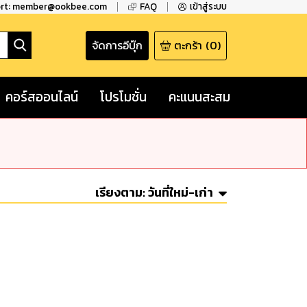
ort: member@ookbee.com
FAQ
เข้าสู่ระบบ
จัดการอีบุ๊ก
ตะกร้า
(
0
)
คอร์สออนไลน์
โปรโมชั่น
คะแนนสะสม
เรียงตาม:
วันที่ใหม่-เก่า