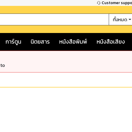
Customer supp
ทั้งหมด
การ์ตูน
นิตยสาร
หนังสือพิมพ์
หนังสือเสียง
nto