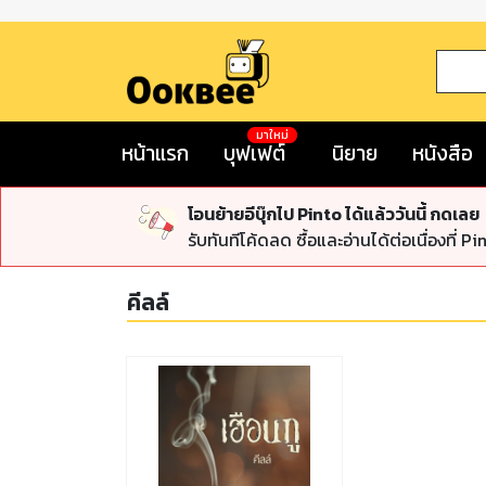
มาใหม่
หน้าแรก
บุฟเฟต์
นิยาย
หนังสือ
โอนย้ายอีบุ๊กไป Pinto ได้แล้ววันนี้ กดเลย
รับทันทีโค้ดลด ซื้อและอ่านได้ต่อเนื่องที่ Pi
คีลล์