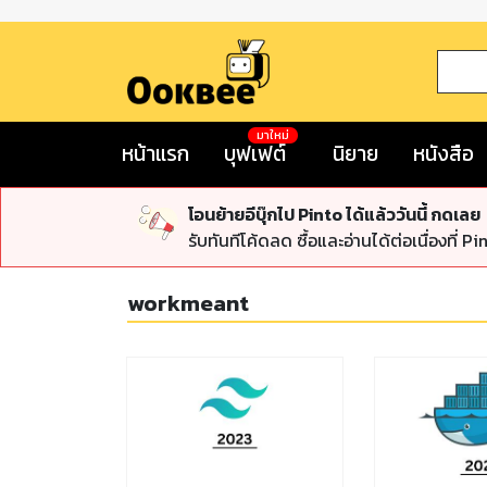
มาใหม่
หน้าแรก
บุฟเฟต์
นิยาย
หนังสือ
โอนย้ายอีบุ๊กไป Pinto ได้แล้ววันนี้ กดเลย
รับทันทีโค้ดลด ซื้อและอ่านได้ต่อเนื่องที่ Pi
workmeant