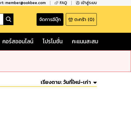
ort: member@ookbee.com
FAQ
เข้าสู่ระบบ
จัดการอีบุ๊ก
ตะกร้า
(
0
)
คอร์สออนไลน์
โปรโมชั่น
คะแนนสะสม
เรียงตาม:
วันที่ใหม่-เก่า