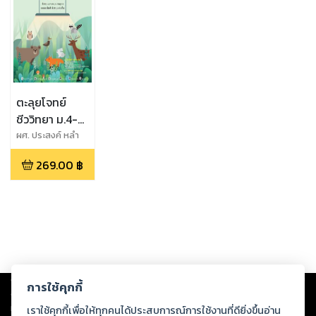
ตะลุยโจทย์
ชีววิทยา ม.4-5-
6 A-Level
ผศ. ประสงค์ หลำ
สะอาด และ ผศ.ดร.
269.00
฿
จิตเกษม หลำสะอาด
Copyright ©
2026
Storylog Co., Ltd. - สตอรี่ล็อกขอสงวนสิทธิ์ไม่รับผิดชอบ
การใช้คุกกี้
ต่อผลงานหรือเนื้อหาใดที่อัปโหลดผ่านเว็บไซต์และปรากฏว่าละเมิดสิทธิใน
ทรัพย์สินทางปัญญาของบุคคลอื่นหรือขัดต่อกฎหมายและศีลธรรม ดังนั้น ผู้อ่าน
เราใช้คุกกี้เพื่อให้ทุกคนได้ประสบการณ์การใช้งานที่ดียิ่งขึ้นอ่าน